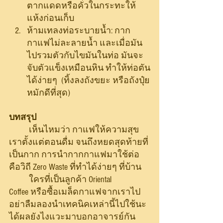
ตากแดดหรือคั่วในกระทะให้
แห้งก่อนเก็บ
ห้ามเทลงท่อระบายน้ำ: กาก
กาแฟไม่ละลายน้ำ และเมื่อมัน
ไปรวมตัวกับไขมันในท่อ มันจะ
จับตัวแข็งเหมือนหิน ทำให้ท่อตัน
ได้ง่ายๆ  (ทิ้งลงถังขยะ หรือถังปุ๋ย
หมักดีที่สุด)
บทสรุป
	เห็นไหมว่า กาแฟให้ความสุข
เราตั้งแต่ตอนดื่ม จนถึงหยดสุดท้ายที่
เป็นกาก การนำกากกาแฟมาใช้ต่อ 
คือวิถี Zero Waste ที่ทำได้ง่ายๆ ที่บ้าน
	ใครที่เป็นลูกค้า Oriental 
Coffee หรือซื้อเมล็ดกาแฟจากเราไป 
อย่าลืมลองนำเทคนิคเหล่านี้ไปใช้นะ 
ได้ผลยังไงแวะมาบอกอาจารย์กัน