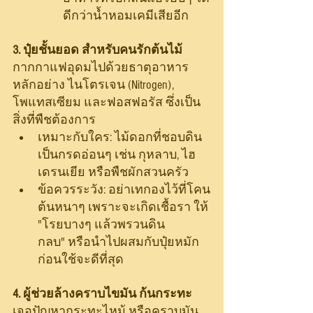
ดีกว่าน้ำหอมเคมีเสียอีก
3. ปุ๋ยชั้นยอด สำหรับคนรักต้นไม้
กากกาแฟอุดมไปด้วยธาตุอาหาร
หลักอย่าง ไนโตรเจน (Nitrogen), 
โพแทสเซียม และฟอสฟอรัส ซึ่งเป็น
สิ่งที่พืชต้องการ
เหมาะกับใคร: ไม้ดอกที่ชอบดิน
เป็นกรดอ่อนๆ เช่น กุหลาบ, ไฮ
เดรนเยีย หรือพืชผักสวนครัว
ข้อควรระวัง: อย่าเทกองไว้ที่โคน
ต้นหนาๆ เพราะจะเกิดเชื้อรา ให้ 
"โรยบางๆ แล้วพรวนดิน
กลบ" หรือนำไปผสมกับปุ๋ยหมัก
ก่อนใช้จะดีที่สุด
4. ผู้ช่วยล้างคราบไขมัน ก้นกระทะ
เจอปัญหากระทะไหม้ หรือคราบมัน