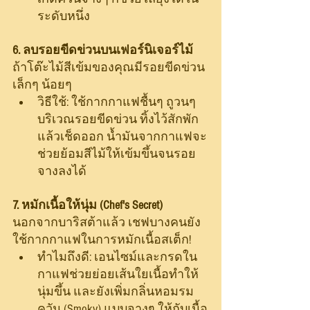
ระดับหนึ่ง
6. ลบรอยขีดข่วนบนเฟอร์นิเจอร์ไม้
ถ้าโต๊ะไม้สีเข้มของคุณมีรอยขีดข่วน
เล็กๆ น้อยๆ
วิธีใช้: ใช้กากกาแฟชื้นๆ ถูวนๆ 
บริเวณรอยขีดข่วน ทิ้งไว้สักพัก
แล้วเช็ดออก น้ำมันจากกาแฟจะ
ช่วยย้อมสีไม้ให้เข้มขึ้นจนรอย
จางลงได้
7. หมักเนื้อให้นุ่ม (Chef's Secret)
นอกจากบาริสต้าแล้ว เชฟบางคนยัง
ใช้กากกาแฟในการหมักเนื้อสเต็ก!
ทำไมถึงดี: เอนไซม์และกรดใน
กาแฟช่วยย่อยเส้นใยเนื้อทำให้
นุ่มขึ้น และยังเพิ่มกลิ่นหอมรม
ควัน (Smoky) แบบจางๆ ให้กับเนื้อ