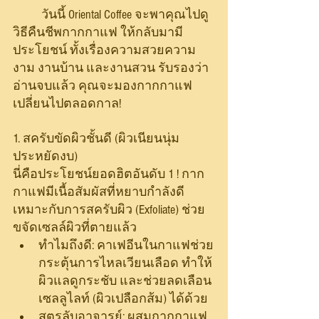
	วันนี้ Oriental Coffee จะพาคุณไปดู
วิธีคืนชีพกากกาแฟ ให้กลับมามี
ประโยชน์ ทั้งเรื่องความสวยความ
งาม งานบ้าน และงานสวน รับรองว่า
อ่านจบแล้ว คุณจะมองกากกาแฟ
เปลี่ยนไปตลอดกาล!
1. สครับขัดผิวชั้นดี (ผิวเนียนนุ่ม 
ประหยัดงบ)
นี่คือประโยชน์ยอดฮิตอันดับ 1 ! กาก
กาแฟมีเนื้อสัมผัสที่หยาบกำลังดี 
เหมาะกับการสครับผิว (Exfoliate) ช่วย
ขจัดเซลล์ผิวที่ตายแล้ว
ทำไมถึงดี: คาเฟอีนในกาแฟช่วย
กระตุ้นการไหลเวียนเลือด ทำให้
ผิวแลดูกระชับ และช่วยลดเลือน
เซลลูไลท์ (ผิวเปลือกส้ม) ได้ด้วย
สูตรลับอาจารย์: ผสมกากกาแฟ 