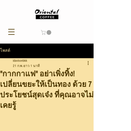
โพสต์
idavisonbkk
21 ก.พ.
ยาว 1 นาที
"กากกาแฟ" อย่าเพิ่งทิ้ง!
เปลี่ยนขยะให้เป็นทอง ด้วย 7
ประโยชน์สุดเจ๋ง ที่คุณอาจไม่
เคยรู้