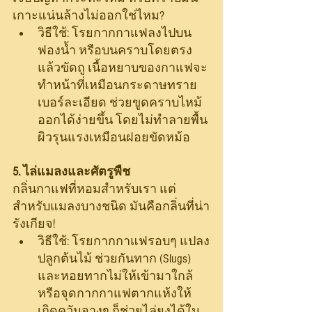
เกาะแน่นล้างไม่ออกใช่ไหม?
วิธีใช้: โรยกากกาแฟลงไปบน
ฟองน้ำ หรือบนคราบโดยตรง 
แล้วขัดถู เนื้อหยาบของกาแฟจะ
ทำหน้าที่เหมือนกระดาษทราย
เบอร์ละเอียด ช่วยขูดคราบไหม้
ออกได้ง่ายขึ้น โดยไม่ทำลายพื้น
ผิวรุนแรงเหมือนฝอยขัดหม้อ
5. ไล่แมลงและศัตรูพืช
กลิ่นกาแฟที่หอมสำหรับเรา แต่
สำหรับแมลงบางชนิด มันคือกลิ่นที่น่า
รังเกียจ!
วิธีใช้: โรยกากกาแฟรอบๆ แปลง
ปลูกต้นไม้ ช่วยกันทาก (Slugs) 
และหอยทากไม่ให้เข้ามาใกล้ 
หรือจุดกากกาแฟตากแห้งให้
เกิดควันจางๆ ก็ช่วยไล่ยุงได้ใน