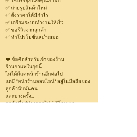
✅ ใช้บรรจุภัณฑ์คุณภาพดี
✅ ถ่ายรูปสินค้าใหม่
✅ ตั้งราคาให้มีกำไร
✅ เตรียมระบบทำงานให้เร็ว
✅ ขอรีวิวจากลูกค้า
✅ ทำโปรโมชั่นสม่ำเสมอ
❤️ ข้อคิดสำหรับเจ้าของร้าน
ร้านกาแฟในยุคนี้
ไม่ได้มีแค่หน้าร้านอีกต่อไป
แต่มี "หน้าร้านออนไลน์" อยู่ในมือถือของ
ลูกค้านับพันคน
และบางครั้ง...
ลูกค้าที่อยู่ห่างออกไป 5 กิโลเมตร
อาจกลายเป็นลูกค้าประจำของร้านคุณได้
เพียงเพราะเขาเห็นรูปสวย ๆอ่านรีวิวดี ๆ
และได้รับกาแฟแก้วแรกที่อร่อยเกินคาด