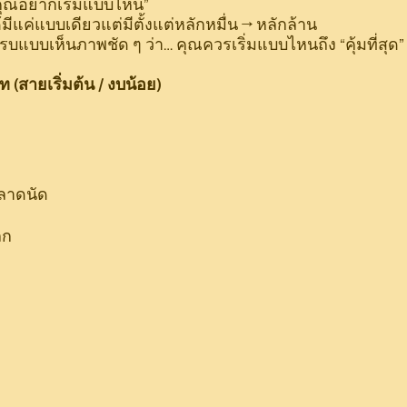
บคุณอยากเริ่มแบบไหน”
ีแค่แบบเดียวแต่มีตั้งแต่หลักหมื่น → หลักล้าน
บแบบเห็นภาพชัด ๆ ว่า… คุณควรเริ่มแบบไหนถึง “คุ้มที่สุด”
าท (สายเริ่มต้น / งบน้อย)
ตลาดนัด
็ก