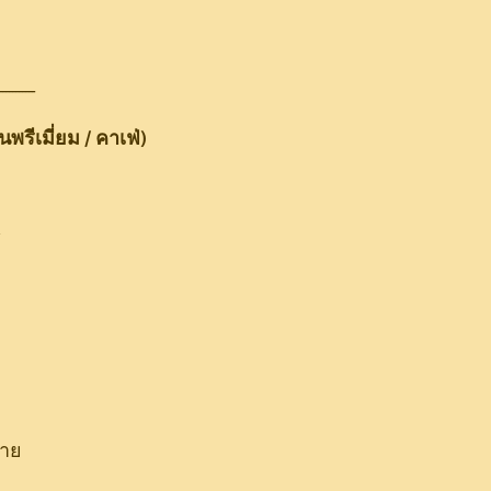
-----------
นพรีเมี่ยม / คาเฟ่)
์
่าย