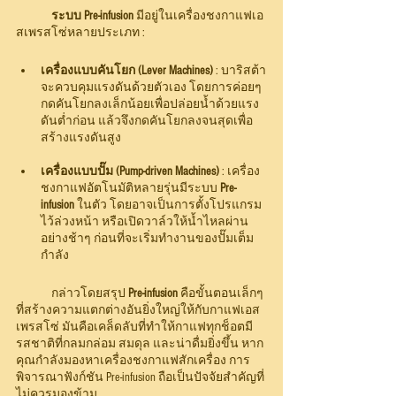
ระบบ Pre-infusion
 มีอยู่ในเครื่องชงกาแฟเอ
สเพรสโซ่หลายประเภท :
เครื่องแบบคันโยก (Lever Machines)
 : บาริสต้า
จะควบคุมแรงดันด้วยตัวเอง โดยการค่อยๆ 
กดคันโยกลงเล็กน้อยเพื่อปล่อยน้ำด้วยแรง
ดันต่ำก่อน แล้วจึงกดคันโยกลงจนสุดเพื่อ
สร้างแรงดันสูง
เครื่องแบบปั๊ม (Pump-driven Machines) 
: เครื่อง
ชงกาแฟอัตโนมัติหลายรุ่นมีระบบ 
Pre-
infusion
 ในตัว โดยอาจเป็นการตั้งโปรแกรม
ไว้ล่วงหน้า หรือเปิดวาล์วให้น้ำไหลผ่าน
อย่างช้าๆ ก่อนที่จะเริ่มทำงานของปั๊มเต็ม
กำลัง
	กล่าวโดยสรุป 
Pre-infusion
 คือขั้นตอนเล็กๆ 
ที่สร้างความแตกต่างอันยิ่งใหญ่ให้กับกาแฟเอส
เพรสโซ่ มันคือเคล็ดลับที่ทำให้กาแฟทุกช็อตมี
รสชาติที่กลมกล่อม สมดุล และน่าดื่มยิ่งขึ้น หาก
คุณกำลังมองหาเครื่องชงกาแฟสักเครื่อง การ
พิจารณาฟังก์ชัน Pre-infusion ถือเป็นปัจจัยสำคัญที่
ไม่ควรมองข้าม