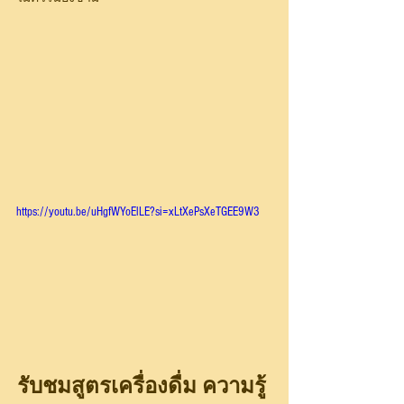
https://youtu.be/uHgfWYoElLE?si=xLtXePsXeTGEE9W3
รับชมสูตรเครื่องดื่ม ความรู้ 