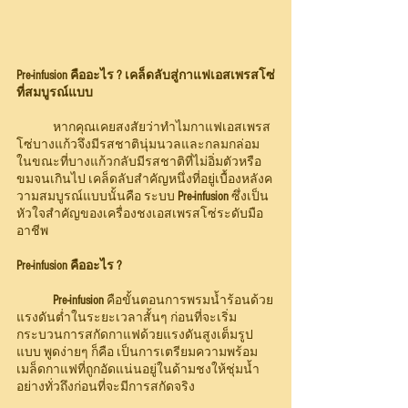
Pre-infusion คืออะไร ? เคล็ดลับสู่กาแฟเอสเพรสโซ่
ที่สมบูรณ์แบบ
	หากคุณเคยสงสัยว่าทำไมกาแฟเอสเพรส
โซ่บางแก้วจึงมีรสชาตินุ่มนวลและกลมกล่อม 
ในขณะที่บางแก้วกลับมีรสชาติที่ไม่อิ่มตัวหรือ
ขมจนเกินไป เคล็ดลับสำคัญหนึ่งที่อยู่เบื้องหลังค
วามสมบูรณ์แบบนั้นคือ ระบบ 
Pre-infusion
 ซึ่งเป็น
หัวใจสำคัญของเครื่องชงเอสเพรสโซ่ระดับมือ
อาชีพ
Pre-infusion คืออะไร ?
Pre-infusion
 คือขั้นตอนการพรมน้ำร้อนด้วย
แรงดันต่ำในระยะเวลาสั้นๆ ก่อนที่จะเริ่ม
กระบวนการสกัดกาแฟด้วยแรงดันสูงเต็มรูป
แบบ พูดง่ายๆ ก็คือ เป็นการเตรียมความพร้อม
เมล็ดกาแฟที่ถูกอัดแน่นอยู่ในด้ามชงให้ชุ่มน้ำ
อย่างทั่วถึงก่อนที่จะมีการสกัดจริง