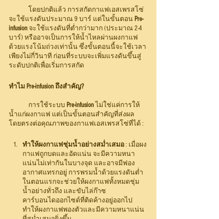
	โดยปกติแล้ว การสกัดกาแฟเอสเพรสโซ่
จะใช้แรงดันประมาณ 9 บาร์ แต่ในขั้นตอน 
Pre-
infusion
 จะใช้แรงดันที่ต่ำกว่ามาก (ประมาณ 2-4 
บาร์) หรืออาจเป็นการให้น้ำไหลผ่านผงกาแฟ
ด้วยแรงโน้มถ่วงเท่านั้น ซึ่งขั้นตอนนี้จะใช้เวลา
เพียงไม่กี่วินาที ก่อนที่ระบบจะเพิ่มแรงดันขึ้นสู่
ระดับปกติเพื่อเริ่มการสกัด
ทำไม Pre-infusion ถึงสำคัญ?
	การใช้ระบบ
 Pre-infusion
 ไม่ใช่แค่การให้
น้ำแก่ผงกาแฟ แต่เป็นขั้นตอนสำคัญที่ส่งผล
โดยตรงต่อคุณภาพของกาแฟเอสเพรสโซ่ที่ได้ :
ทำให้ผงกาแฟชุ่มน้ำอย่างสม่ำเสมอ 
: เมื่อผง
กาแฟถูกบดและอัดแน่น จะมีความหนา
แน่นไม่เท่ากันในบางจุด และอาจมีฟอง
อากาศแทรกอยู่ การพรมน้ำด้วยแรงดันต่ำ
ในตอนแรกจะช่วยให้ผงกาแฟทั้งหมดชุ่ม
น้ำอย่างทั่วถึง และขับไล่ก๊าซ
คาร์บอนไดออกไซด์ที่ติดค้างอยู่ออกไป 
ทำให้ผงกาแฟพองตัวและมีความหนาแน่น
ที่สม่ำเสมอยิ่งขึ้น