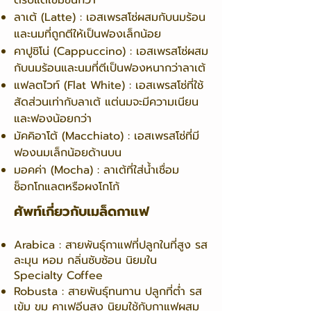
ลาเต้ (Latte) : เอสเพรสโซ่ผสมกับนมร้อน
และนมที่ถูกตีให้เป็นฟองเล็กน้อย
คาปูชิโน่ (Cappuccino) : เอสเพรสโซ่ผสม
กับนมร้อนและนมที่ตีเป็นฟองหนากว่าลาเต้
แฟลตไวท์ (Flat White) : เอสเพรสโซ่ที่ใช้
สัดส่วนเท่ากับลาเต้ แต่นมจะมีความเนียน
และฟองน้อยกว่า
มัคคิอาโต้ (Macchiato) : เอสเพรสโซ่ที่มี
ฟองนมเล็กน้อยด้านบน
มอคค่า (Mocha) : ลาเต้ที่ใส่น้ำเชื่อม
ช็อกโกแลตหรือผงโกโก้
ศัพท์เกี่ยวกับเมล็ดกาแฟ
Arabica : สายพันธุ์กาแฟที่ปลูกในที่สูง รส
ละมุน หอม กลิ่นซับซ้อน นิยมใน
Specialty Coffee
Robusta : สายพันธุ์ทนทาน ปลูกที่ต่ำ รส
เข้ม ขม คาเฟอีนสูง นิยมใช้กับกาแฟผสม