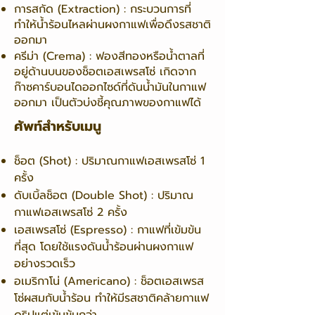
การสกัด (Extraction) : กระบวนการที่
ทำให้น้ำร้อนไหลผ่านผงกาแฟเพื่อดึงรสชาติ
ออกมา
ครีม่า (Crema) : ฟองสีทองหรือน้ำตาลที่
อยู่ด้านบนของช็อตเอสเพรสโซ่ เกิดจาก
ก๊าซคาร์บอนไดออกไซด์ที่ดันน้ำมันในกาแฟ
ออกมา เป็นตัวบ่งชี้คุณภาพของกาแฟได้
ศัพท์สำหรับเมนู
ช็อต (Shot) : ปริมาณกาแฟเอสเพรสโซ่ 1
ครั้ง
ดับเบิ้ลช็อต (Double Shot) : ปริมาณ
กาแฟเอสเพรสโซ่ 2 ครั้ง
เอสเพรสโซ่ (Espresso) : กาแฟที่เข้มข้น
ที่สุด โดยใช้แรงดันน้ำร้อนผ่านผงกาแฟ
อย่างรวดเร็ว
อเมริกาโน่ (Americano) : ช็อตเอสเพรส
โซ่ผสมกับน้ำร้อน ทำให้มีรสชาติคล้ายกาแฟ
ดริปแต่เข้มข้นกว่า