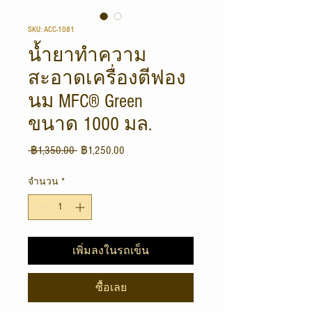
SKU: ACC-1081
น้ำยาทำความ
สะอาดเครื่องตีฟอง
นม MFC® Green
ขนาด 1000 มล.
ราคา
ราคา
 ฿1,350.00 
฿1,250.00
ปกติ
ขาย
จำนวน
*
ลด
เพิ่มลงในรถเข็น
ซื้อเลย