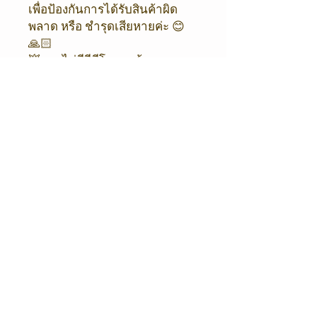
เพื่อป้องกันการได้รับสินค้าผิด
พลาด หรือ ชำรุดเสียหายค่ะ 😊
🙏🏻
💥หากไม่มีวีดีโอ ทางร้านขอ
อนุญาต งดเคลมสินค้าทุกกรณีค่ะ
💥
❤️ ขออภัยในความไม่สะดวกด้วย
นะคะ ❤️
ORIENTAL COFFEE & TEA
Shop / Office
Oriental Coffee
216/4 โครงการซิตี้ลิงค์
พระรามเก้า - ศรีนครินทร์ ถนนกาญจนาภิเษก
แขวงสะพานสูง เขตสะพานสูง 10240
เวลาทำการ