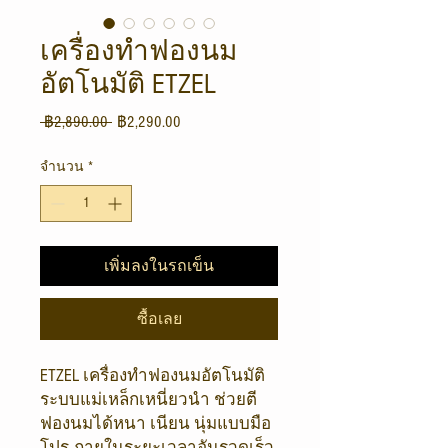
เครื่องทำฟองนม
อัตโนมัติ ETZEL
ราคา
ราคา
 ฿2,890.00 
฿2,290.00
ปกติ
ขาย
จำนวน
*
ลด
เพิ่มลงในรถเข็น
ซื้อเลย
ETZEL เครื่องทำฟองนมอัตโนมัติ
ระบบแม่เหล็กเหนี่ยวนำ ช่วยตี
ฟองนมได้หนา เนียน นุ่มแบบมือ
โปร ภายในระยะเวลาอันรวดเร็ว