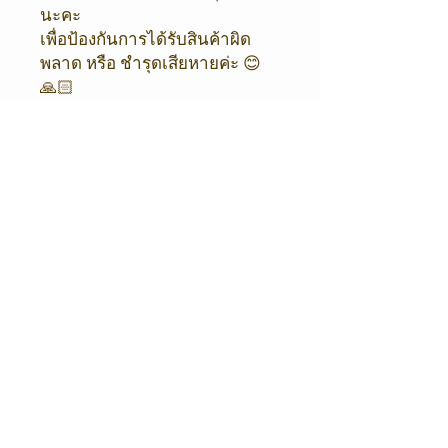
นะคะ
เพื่อป้องกันการได้รับสินค้าผิด
พลาด หรือ ชำรุดเสียหายค่ะ 😊
🙏🏻
💥หากไม่มีวีดีโอ ทางร้านขอ
อนุญาต งดเคลมสินค้าทุกกรณีค่ะ
💥
❤️ ขออภัยในความไม่สะดวกด้วย
นะคะ ❤️
ORIENTAL COFFEE & TEA
Shop / Office
Oriental Coffee
216/4 โครงการซิตี้ลิงค์
พระรามเก้า - ศรีนครินทร์ ถนนกาญจนาภิเษก
แขวงสะพานสูง เขตสะพานสูง 10240