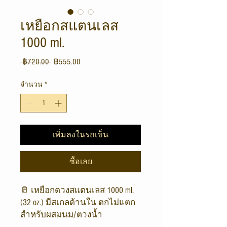
เหยือกสแตนเลส
1000 ml.
ราคา
ราคา
 ฿720.00 
฿555.00
ปกติ
ขาย
จำนวน
*
ลด
เพิ่มลงในรถเข็น
ซื้อเลย
🥛 เหยือกตวงสแตนเลส 1000 ml.
(32 oz.) มีสเกลด้านใน ตกไม่แตก
สำหรับผสมนม/ตวงน้ำ