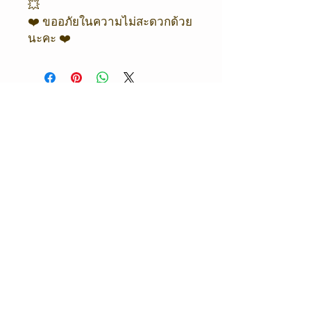
💥
❤️ ขออภัยในความไม่สะดวกด้วย
นะคะ ❤️
ORIENTAL COFFEE & TEA
Shop / Office
Oriental Coffee
216/4 โครงการซิตี้ลิงค์
พระรามเก้า - ศรีนครินทร์ ถนนกาญจนาภิเษก
แขวงสะพานสูง เขตสะพานสูง 10240
เวลาทำการ
เปิดทุกวันจันทร์ - เสาร์
08.30 - 17.30
น.
ติดต่อ
093 556 9962
095 651 7146