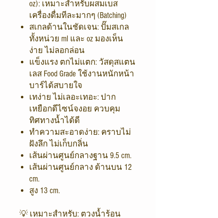
oz): เหมาะสำหรับผสมเบส
เครื่องดื่มทีละมากๆ (Batching)
สเกลด้านในชัดเจน: ปั๊มสเกล
ทั้งหน่วย ml และ oz มองเห็น
ง่าย ไม่ลอกล่อน
แข็งแรง ตกไม่แตก: วัสดุสแตน
เลส Food Grade ใช้งานหนักหน้า
บาร์ได้สบายใจ
เทง่าย ไม่เลอะเทอะ: ปาก
เหยือกดีไซน์จงอย ควบคุม
ทิศทางน้ำได้ดี
ทำความสะอาดง่าย: คราบไม่
ฝังลึก ไม่เก็บกลิ่น
เส้นผ่านศูนย์กลางฐาน 9.5 cm.
เส้นผ่านศูนย์กลาง ด้านบน 12
cm.
สูง 13 cm.
💡 เหมาะสำหรับ: ตวงน้ำร้อน