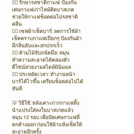
👉🏻 รักษารสชาติกาแฟ: ป้องกัน
เศษกาแฟเก่าไหม้ติดบาสเกต
ช่วยให้กาแฟช็อตต่อไปรสชาติ
คลีน
👉🏻 เซฟผ้าเช็ดบาร์: ลดการใช้ผ้า
เช็ดคราบกาแฟเปียกๆ ป้องกันผ้า
มีกลิ่นอับและสกปรกเร็ว
👉🏻 ด้ามไม้จับถนัดมือ: หมุน
ทำความสะอาดได้คล่องตัว
ดีไซน์สวยงามสไตล์มินิมอล
👉🏻 ประหยัดเวลา: ทำงานหน้า
บาร์ได้ไวขึ้น เตรียมช็อตต่อไปได้
ทันที
💡 วิธีใช้: หลังเคาะกากกาแฟทิ้ง
นำแปรงใส่ลงในบาสเกตแล้ว
หมุน 1-2 รอบ เพื่อปัดเศษกาแฟที่
ตกค้างออก ก่อนใช้ผ้าแห้งเช็ดให้
สะอาดอีกครั้ง