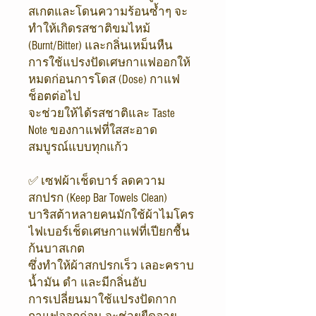
สเกตและโดนความร้อนซ้ำๆ จะ
ทำให้เกิดรสชาติขมไหม้
(Burnt/Bitter) และกลิ่นเหม็นหืน
การใช้แปรงปัดเศษกาแฟออกให้
หมดก่อนการโดส (Dose) กาแฟ
ช็อตต่อไป
จะช่วยให้ได้รสชาติและ Taste
Note ของกาแฟที่ใสสะอาด
สมบูรณ์แบบทุกแก้ว
✅ เซฟผ้าเช็ดบาร์ ลดความ
สกปรก (Keep Bar Towels Clean)
บาริสต้าหลายคนมักใช้ผ้าไมโคร
ไฟเบอร์เช็ดเศษกาแฟที่เปียกชื้น
ก้นบาสเกต
ซึ่งทำให้ผ้าสกปรกเร็ว เลอะคราบ
น้ำมัน ดำ และมีกลิ่นอับ
การเปลี่ยนมาใช้แปรงปัดกาก