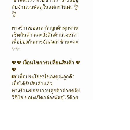
*อาจจะเร็ว หรือช้า กว่านี้ ขึ้นอยู่
กับจำนวนพัสดุในแต่ละวันค่ะ 👌
👌
ทางร้านขอแนะนำลูกค้าทุกท่าน
เช็คสินค้า และสั่งสินค้าล่วงหน้า
เพื่อป้องกันการจัดส่งล่าช้านะคะ
✨✨
💖💖
เงื่อนไขการเปลี่ยนสินค้า
💖
💖
📸 เพื่อประโยชน์ของคุณลูกค้า
เมื่อได้รับสินค้าแล้ว
ทางร้านขอรบกวนลูกค้าถ่ายคลิป
วีดีโอ ขณะเปิดกล่องพัสดุไว้ด้วย
นะคะ
เพื่อป้องกันการได้รับสินค้าผิด
พลาด หรือ ชำรุดเสียหายค่ะ 😊
🙏🏻