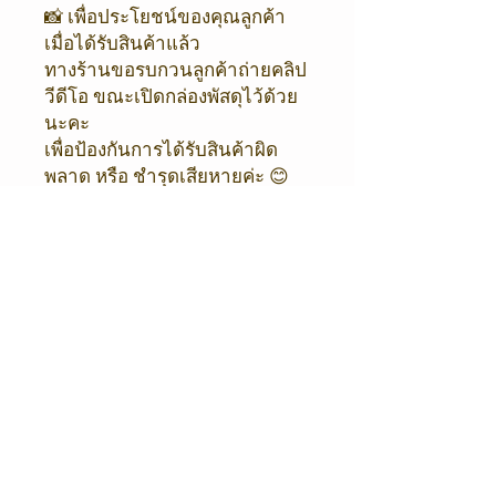
📸 เพื่อประโยชน์ของคุณลูกค้า
เมื่อได้รับสินค้าแล้ว
ทางร้านขอรบกวนลูกค้าถ่ายคลิป
วีดีโอ ขณะเปิดกล่องพัสดุไว้ด้วย
นะคะ
เพื่อป้องกันการได้รับสินค้าผิด
พลาด หรือ ชำรุดเสียหายค่ะ 😊
🙏🏻
💥หากไม่มีวีดีโอ ทางร้านขอ
อนุญาต งดเคลมสินค้าทุกกรณีค่ะ
💥
❤️ ขออภัยในความไม่สะดวกด้วย
นะคะ ❤️
ORIENTAL COFFEE & TEA
Shop / Office