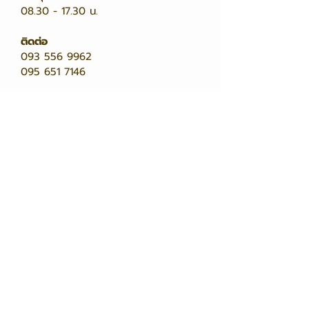
08.30 - 17.30
น.
ติดต่อ
093 556 9962
095 651 7146
Click
to open the map.
หน้าหลัก
กาแฟ ชา โกโก้
เครื่องชงกาแฟ
โปรโมชั่นเครื่องชงกาแฟ
บทความ
อุปกรณ์บาร์กาแฟ
คอร์สเรียนบาริสต้า
สมัครสมาชิก/สะสมแต้ม
ช่องทางติดต่อ