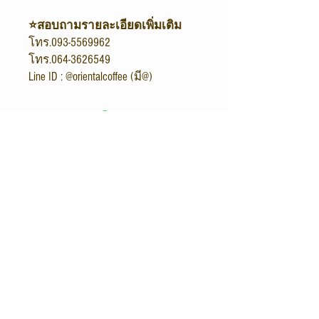
⭐สอบถามรายละเอียดเพิ่มเติม
โทร.093-5569962
โทร.064-3626549
Line ID : @orientalcoffee (มี@)
ORIENTAL COFFEE & TEA
Shop / Office
Oriental Coffee
216/4 โครงการซิตี้ลิงค์
พระรามเก้า - ศรีนครินทร์ ถนนกาญจนาภิเษก
แขวงสะพานสูง เขตสะพานสูง 10240
เวลาทำการ
เปิดทุกวันจันทร์ - เสาร์
08.30 - 17.30
น.