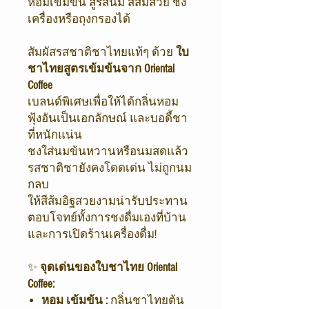
หอมเข้มข้น สู้รสนม สีส้มสวย ชง
เครื่องหรือถุงกรองได้
สัมผัสรสชาติชาไทยแท้ๆ ด้วย
ใบ
ชาไทยสูตรเข้มข้นจาก Oriental
Coffee
เบลนด์พิเศษเพื่อให้ได้กลิ่นหอม
ฟุ้งอันเป็นเอกลักษณ์ และบอดี้ชา
ที่หนักแน่น
ชงใส่นมข้นหวานหรือนมสดแล้ว
รสชาติชายังคงโดดเด่น ไม่ถูกนม
กลบ
ให้สีส้มอิฐสวยงามน่ารับประทาน
ตอบโจทย์ทั้งการชงดื่มเองที่บ้าน
และการเปิดร้านเครื่องดื่ม!
✨
จุดเด่นของใบชาไทย Oriental
Coffee:
หอม เข้มข้น :
กลิ่นชาไทยต้น