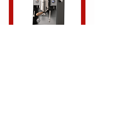
เครื่องชงกาแฟ COSMO TITAN
ราคา
฿49,900.00
โหลดเพิ่มเติม
Back to Top